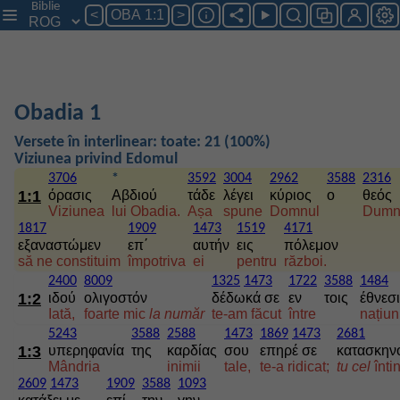
Biblie
<
OBA 1:1
>
Obadia 1
Versete în interlinear: toate: 21 (100%)
Viziunea privind Edomul
3706
*
3592
3004
2962
3588
2316
1:1
όρασις
Αβδιού
τάδε
λέγει
κύριος
ο
θεός
Viziunea
lui Obadia.
Așa
spune
Domnul
Dumn
1817
1909
1473
1519
4171
εξαναστώμεν
επ΄
αυτήν
εις
πόλεμον
să ne constituim
împotriva
ei
pentru
război.
2400
8009
1325
1473
1722
3588
1484
1:2
ιδού
ολιγοστόν
δέδωκά σε
εν
τοις
έθνεσ
Iată,
foarte mic
la
număr
te-am făcut
între
națiun
5243
3588
2588
1473
1869
1473
2681
1:3
υπερηφανία
της
καρδίας
σου
επηρέ σε
κατασκην
Mândria
inimii
tale,
te-a ridicat;
tu
cel
înti
2609
1473
1909
3588
1093