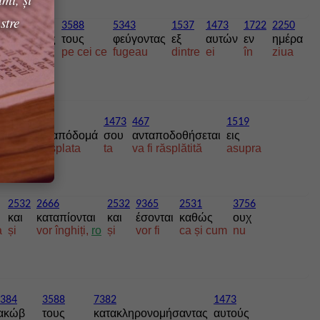
stre
4788
3588
5343
1537
1473
1722
2250
συγκλείσης
τους
φεύγοντας
εξ
αυτών
εν
ημέρα
să fi închis
pe cei ce
fugeau
dintre
ei
în
ziua
3588
468
1473
467
1519
το
ανταπόδομά
σου
ανταποδοθήσεται
εις
.
Răsplata
ta
va fi răsplătită
asupra
2532
2666
2532
9365
2531
3756
ι
και
καταπίονται
και
έσονται
καθώς
ουχ
a
și
vor înghiți,
ro
și
vor fi
ca și cum
nu
384
3588
7382
1473
Ιακώβ
τους
κατακληρονομήσαντας
αυτούς