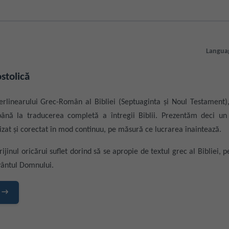
Langua
stolică
erlinearului Grec-Român al Bibliei (Septuaginta și Noul Testament), 
 până la traducerea completă a întregii Biblii. Prezentăm deci un 
zat și corectat în mod continuu, pe măsură ce lucrarea înaintează.
rijinul oricărui suflet dorind să se apropie de textul grec al Bibliei, pe
vântul Domnului.
G →