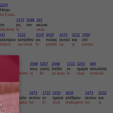
2269
Ήσαυ
lui Esau.
1519
3588
165
ση
εις
τον
αιώνα
ndepărtat
în
veac.
245
1525
1519
4439
1473
2532
1909
αλλότριοι
εισήλθον
εις
πύλας
αυτού
και
επί
străinii
au intrat
în
porțile
lui,
și
pentru
1909
3588
5207
2448
1722
2250
684
επί
τους
υιούς
Ιούδα
εν
ημέρα
απωλείας
abolic
cu privire
la
fiii
lui Iuda
în
ziua
nimicirii
88
4864
1473
1722
2250
3639
1473
2532
ν
συναγωγήν
αυτών
εν
ημέρα
ολέθρου
αυτών
και
congregația
lor
în
ziua
distrugerii
lor;
și
tă
mi, și