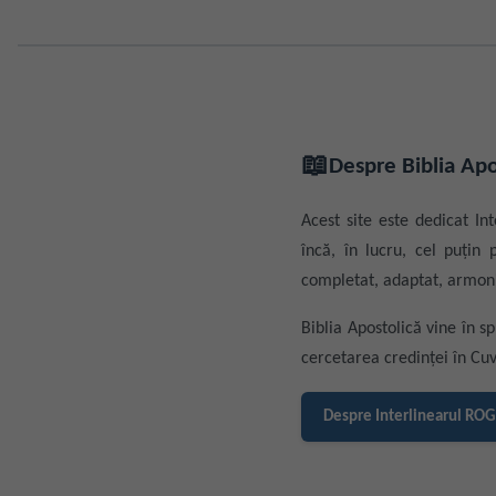
📖
Despre Biblia Apo
Acest site este dedicat Int
încă, în lucru, cel puțin
completat, adaptat, armoni
Biblia Apostolică vine în sp
cercetarea credinței în Cu
Despre Interlinearul RO