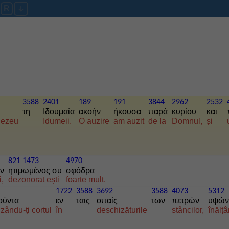
R
3588
2401
189
191
3844
2962
2532
τη
Ιδουμαία
ακοήν
ήκουσα
παρά
κυρίου
και
ezeu
Idumeii.
O auzire
am auzit
de la
Domnul,
și
821
1473
4970
ιν
ητιμωμένος συ
σφόδρα
i,
dezonorat ești
foarte mult.
1722
3588
3692
3588
4073
5312
ούντα
εν
ταις
οπαίς
των
πετρών
υψών
nzându-ți cortul
în
deschizăturile
stâncilor,
înălț