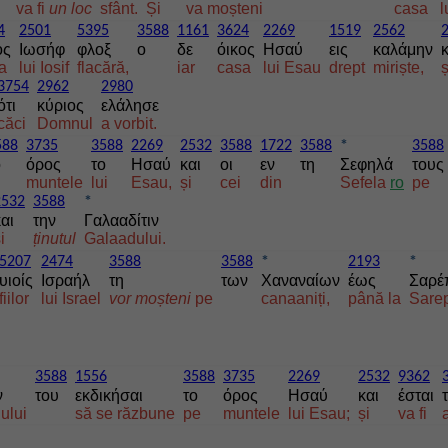
va fi
un
loc
sfânt.
Și
va moșteni
casa
l
4
2501
5395
3588
1161
3624
2269
1519
2562
ος
Ιωσήφ
φλοξ
ο
δε
όικος
Ησαύ
εις
καλάμην
κ
a
lui Iosif
flacără,
iar
casa
lui Esau
drept
miriște,
ș
3754
2962
2980
ότι
κύριος
ελάλησε
căci
Domnul
a vorbit.
588
3735
3588
2269
2532
3588
1722
3588
*
3588
ο
όρος
το
Ησαύ
και
οι
εν
τη
Σεφηλά
τους
muntele
lui
Esau,
și
cei
din
Sefela
ro
pe
2532
3588
*
αι
την
Γαλααδίτιν
i
ținutul
Galaadului.
5207
2474
3588
3588
*
2193
*
υιοίς
Ισραήλ
τη
των
Χαναναίων
έως
Σαρέ
fiilor
lui Israel
vor
moșteni
pe
canaaniți,
până la
Sarep
3588
1556
3588
3735
2269
2532
9362
ν
του
εκδικήσαι
το
όρος
Ησαύ
και
έσται
ului
să se răzbune
pe
muntele
lui Esau;
și
va fi