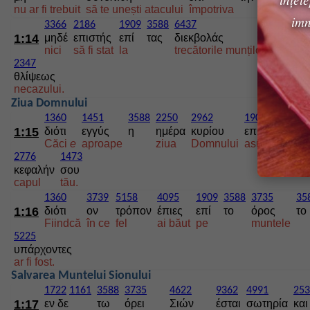
nu ar fi trebuit
să te unești atacului
împotriva
oștirii
imn
3366
2186
1909
3588
6437
1473
1:14
μηδέ
επιστής
επί
τας
διεκβολάς
αυτών
nici
să fi stat
la
trecătorile munților
lor
2347
θλίψεως
necazului.
Ziua Domnului
1360
1451
3588
2250
2962
1909
3956
1:15
διότι
εγγύς
η
ημέρα
κυρίου
επί
πάντ
Căci
e
aproape
ziua
Domnului
asupra
tutur
2776
1473
κεφαλήν
σου
capul
tău.
1360
3739
5158
4095
1909
3588
3735
35
1:16
διότι
ον
τρόπον
έπιες
επί
το
όρος
το
Fiindcă
în ce
fel
ai băut
pe
muntele
5225
υπάρχοντες
ar fi fost.
Salvarea Muntelui Sionului
1722
1161
3588
3735
4622
9362
4991
253
1:17
εν δε
τω
όρει
Σιών
έσται
σωτηρία
και