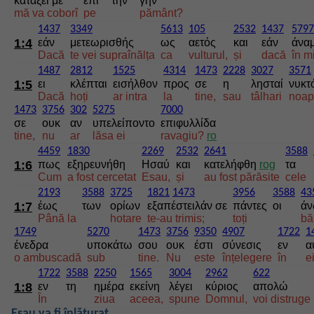
κατάξει με
επί
την
γην
mă va coborî
pe
pământ?
1437
3349
5613
105
2532
1437
5797
1:4
εάν
μετεωρισθής
ως
αετός
και
εάν
άνα
Dacă
te vei supraînălța
ca
vulturul,
și
dacă
în m
1487
2812
1525
4314
1473
2228
3027
3571
1:5
ει
κλέπται
εισήλθον
προς
σε
η
λησταί
νυκτ
Dacă
hoți
ar intra
la
tine,
sau
tâlhari
noap
1473
3756
302
5275
7000
σε
ουκ
αν
υπελείποντο
επιφυλλίδα
tine,
nu
ar
lăsa ei
ravagiu?
ro
4459
1830
2269
2532
2641
3588
1:6
πως
εξηρευνήθη
Ησαύ
και
κατελήφθη
rog
τα
Cum
a fost cercetat
Esau,
și
au fost părăsite
cele
2193
3588
3725
1821
1473
3956
3588
43
1:7
έως
των
ορίων
εξαπέστειλάν σε
πάντες
οι
άν
Până la
hotare
te-au trimis;
toți
bă
1749
5270
1473
3756
9350
4907
1722
1
ένεδρα
υποκάτω
σου
ουκ
έστι
σύνεσις
εν
α
o ambuscadă
sub
tine.
Nu
este
înțelegere
în
ei
1722
3588
2250
1565
3004
2962
622
1:8
εν
τη
ημέρα
εκείνη
λέγει
κύριος
απολώ
În
ziua
aceea,
spune
Domnul,
voi distruge
Esau va fi înlăturat