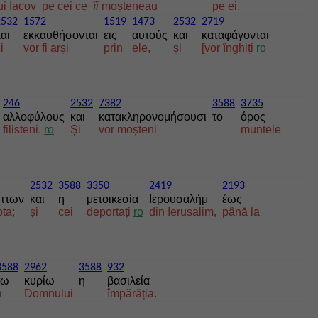
ui Iacov
pe cei ce
îi
moșteneau
pe ei.
2532
1572
1519
1473
2532
2719
αι
εκκαυθήσονται
εις
αυτούς
και
καταφάγονται
i
vor fi arși
prin
ele,
și
[vor înghiți
ro
246
2532
7382
3588
3735
αλλοφύλους
και
κατακληρονομήσουσι
το
όρος
filisteni.
ro
Și
vor moșteni
muntele
2532
3588
3350
2419
2193
πτων
και
η
μετοικεσία
Ιερουσαλήμ
έως
ta;
și
cei
deportați
ro
din Ierusalim,
până la
3588
2962
3588
932
τω
κυρίω
η
βασιλεία
a
Domnului
împărăția.