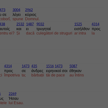
473
3004
2962
ω σε
λέγει
κύριος
coborî,
spune
Domnul.
438
2532
1487
9032
1525
4314
αυτοίς
και
ει
τρυγηταί
εισήλθον
προς
entru ei?
Și
dacă
culegători de struguri
ar intra
la
4314
1473
435
1516
1473
5087
προς
σε
άνδρες
ειρηνικοί σοι
έθηκαν
ci
împotriva
ta;
bărbații
tăi de pace
au întins
5
2269
υς
Ήσαυ
tele
lui Esau.