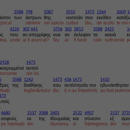
3588
798
5087
3555
1473
1564
2609
1
μέσον
των
άστρων
θης
νοσσιάν
σου
εκείθεν
κατάξ
ijlocul
stelelor
vei așeza
cuibul
tău,
de acolo
te voi 
4226
302
641
3756
302
2813
3588
2425
1
ός
που
αν απερρίφης
ουκ
αν
έκλεψαν
τα
ικανά
ε
tea,
unde
ai fi aruncat?
Nu
ar
fi furat
cele
suficiente
p
2928
1473
κεκρυμμένα
αυτού
ascunse
ale lui.
5
3588
1242
1473
436
1473
1410
δρες
της
διαθήκης
σου
αντέστησάν σοι
ηδυνάσθησαν
rbații
legământului
tău
ți s-au împotrivit;
au fost puterni
473
υτοίς
.
4680
1537
3588
2401
2532
4907
1537
373
σοφούς
εκ
της
Ιδουμαίας
και
σύνεσιν
εξ
όρο
pe înțelepții
din
Idumeea,
și
înțelegerea
din
mun