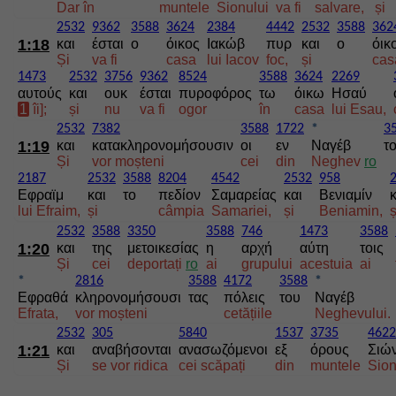
Dar în
muntele
Sionului
va fi
salvare,
și
2532
9362
3588
3624
2384
4442
2532
3588
362
1:18
και
έσται
ο
όικος
Ιακώβ
πυρ
και
ο
όικ
Și
va fi
casa
lui Iacov
foc,
și
cas
1473
2532
3756
9362
8524
3588
3624
2269
αυτούς
και
ουκ
έσται
πυροφόρος
τω
όικω
Ησαύ
1
îi];
și
nu
va fi
ogor
în
casa
lui Esau,
2532
7382
3588
1722
*
3
1:19
και
κατακληρονομήσουσιν
οι
εν
Ναγέβ
τ
Și
vor moșteni
cei
din
Neghev
ro
2187
2532
3588
8204
4542
2532
958
Εφραϊμ
και
το
πεδίον
Σαμαρείας
και
Βενιαμίν
κ
lui Efraim,
și
câmpia
Samariei,
și
Beniamin,
ș
2532
3588
3350
3588
746
1473
3588
1:20
και
της
μετοικεσίας
η
αρχή
αύτη
τοις
Și
cei
deportați
ro
ai
grupului
acestuia
ai
*
2816
3588
4172
3588
*
Εφραθά
κληρονομήσουσι
τας
πόλεις
του
Ναγέβ
Efrata,
vor moșteni
cetățiile
Neghevului.
2532
305
5840
1537
3735
4622
1:21
και
αναβήσονται
ανασωζόμενοι
εξ
όρους
Σιώ
Și
se vor ridica
cei scăpați
din
muntele
Sion