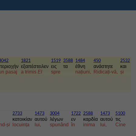
4042
1821
1519
3588
1484
450
2532
περιοχήν
εξαπέστειλεν
εις
τα
έθνη
ανάστητε
και
un pasaj
a trimis
El
spre
națiuni,
Ridicați-vă,
și
2733
1473
3004
1722
2588
1473
5100
κατοικίαν
αυτού
λέγων
εν
καρδία
αυτού
τις
ând
-și
locuința
lui,
spunând
în
inima
lui,
Cine