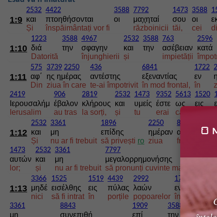
2532
4422
3588
7792
1473
3588
1
1:9
και
πτοηθήσονται
οι
μαχηταί
σου
οι
ε
Și
înspăimântați vor fi
războinicii
tăi,
cei
d
1223
3588
4967
2532
3588
763
2596
1:10
διά
την
σφαγην
και
την
ασέβειαν
κατά
Datorită
înjunghierii
și
impietății
împot
575
3739
2250
436
6841
1722
1:11
αφ΄
ης ημέρας
αντέστης
εξεναντίας
εν
Din
ziua în care
te-ai împotrivit
în mod frontal,
în
2419
906
2819
2532
1473
9352
5613
1520
Ιερουσαλήμ
έβαλον
κλήρους
και
υμείς
έστε
ως
εις
Ierusalim
au tras
la sorți,
și
tu
erai
ca
unul
2532
3361
1896
2250
80
1
🍞 M
1:12
και
μη
επίδης
ημέραν
αδελφού
σ
Și
nu ar fi trebuit
să privești
ro
ziua
fratelui
t
1473
2532
3361
7797
1722
2
αυτών
και
μη
μεγαλορρημονήσης
εν
η
lor;
și
nu ar fi trebuit
să pronunți cuvinte mari
în
z
3366
1525
1519
4439
2992
1722
2250
1:13
μηδέ
εισέλθης
εις
πύλας
λαών
εν
ημέρα
nici
să fi intrat
în
porțile
popoarelor
în
ziua
C
3361
8843
1909
3588
1411
înțel
μη
συνεπιθή
επί
την
δύναμιν