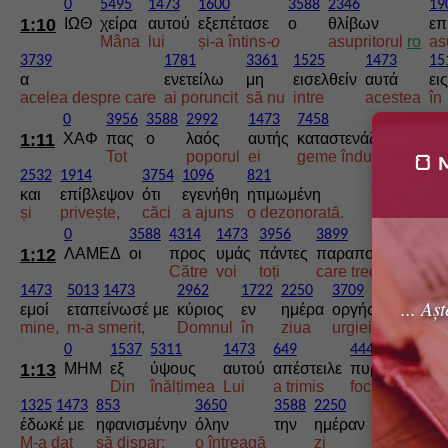
0
5495
1473
1600
3588
2346
19
1:10
ΙΩΘ
χείρα
αυτού
εξεπέτασε
ο
θλίβων
επ
Mâna
lui
și-a întins
-o
asupritorul
ro
as
3739
1781
3361
1525
1473
15
α
ενετείλω
μη
εισελθείν
αυτά
εις
acelea despre care
ai poruncit
să nu
intre
acestea
în
0
3956
3588
2992
1473
7458
1:11
ΧΑΦ
πας
ο
λαός
αυτής
καταστενάζοντες
rog
Tot
poporul
ei
geme îndurerat
🍞 M
2532
1914
3754
1096
821
και
επίβλεψον
ότι
εγενήθη
ητιμωμένη
și
privește,
căci
a ajuns
o dezonorată.
0
3588
4314
1473
3956
3899
1:12
ΛΑΜΕΔ
οι
προς
υμάς
πάντες
παραπορευόμενοι
Către
voi
toți
care treceți
1473
5013
1473
2962
1722
2250
3709
2372
1
... Aș
εμοί
εταπείνωσέ με
κύριος
εν
ημέρα
οργής
θυμού
α
mine,
m-a smerit,
Domnul
în
ziua
urgiei
mâniei
L
0
1537
5311
1473
649
4442
1722
35
1:13
ΜΗΜ
εξ
ύψους
αυτού
απέστειλε
πυρ
εν
το
Din
înălțimea
Lui
a trimis
focul
în
1325
1473
853
3650
3588
2250
3600
έδωκέ με
ηφανισμένην
όλην
την
ημέραν
οδυνωμέν
M-a dat
să dispar;
o întreagă
zi
de chin.