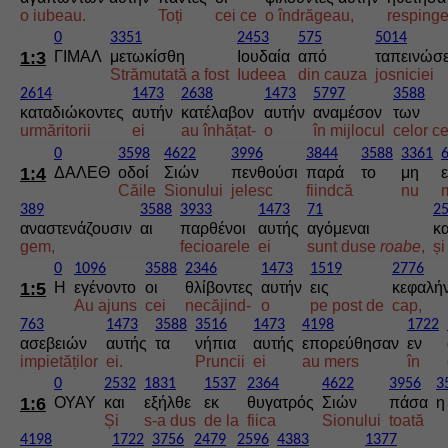
o iubeau.
Toți
cei ce
o îndrăgeau,
respinge
0
3351
2453
575
5014
1:3
ΓΙΜΑΛ
μετωκίσθη
Ιουδαία
από
ταπεινώσ
Strămutată a fost
Iudeea
din cauza
josniciei
2614
1473
2638
1473
5797
3588
καταδιώκοντες
αυτήν
κατέλαβον
αυτήν
αναμέσον
των
urmăritorii
ei
au înhățat-
o
în mijlocul
celor c
0
3598
4622
3996
3844
3588
3361
1:4
ΔΑΛΕΘ
οδοί
Σιών
πενθούσι
παρά
το
μη
ε
Căile
Sionului
jelesc
fiindcă
nu
389
3588
3933
1473
71
2
αναστενάζουσιν
αι
παρθένοι
αυτής
αγόμεναι
κα
gem,
fecioarele
ei
sunt duse
roabe
,
și
0
1096
3588
2346
1473
1519
2776
1:5
Η
εγένοντο
οι
θλίβοντες
αυτήν
εις
κεφαλή
Au ajuns
cei
necăjind-
o
pe post de
cap,
763
1473
3588
3516
1473
4198
1722
ασεβειών
αυτής
τα
νήπια
αυτής
επορεύθησαν
εν
impietăților
ei.
Pruncii
ei
au mers
în
0
2532
1831
1537
2364
4622
3956
3
1:6
ΟΥΑΥ
και
εξήλθε
εκ
θυγατρός
Σιών
πάσα
η
Și
s-a dus
de la
fiica
Sionului
toată
4198
1722
3756
2479
2596
4383
1377