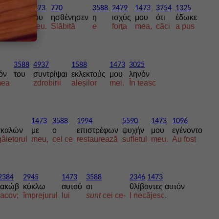
137
1473
770
3588
2479
1473
3754
1325
ράχηλόν
μου
ησθένησεν
η
ισχύς
μου
ότι
έδωκε
rumazul
meu.
Slăbită
e
forța
mea,
căci
a pus
3588
4937
1588
1473
3025
όν
του
συντρίψαι
εκλεκτούς
μου
ληνόν
mea
zdrobirii
aleșilor
mei.
În teasc
1473
3588
1994
5590
1473
1096
ακαλών
με
ο
επιστρέφων
ψυχήν
μου
εγένοντο
âietorul
meu,
cel ce
restaurează
sufletul
meu.
Au fost
2384
2945
1473
3588
2346
1473
Ιακώβ
κύκλω
αυτού
οι
θλίβοντες αυτόν
Iacov;
împrejurul
lui
sunt
cei ce-
l necăjesc.