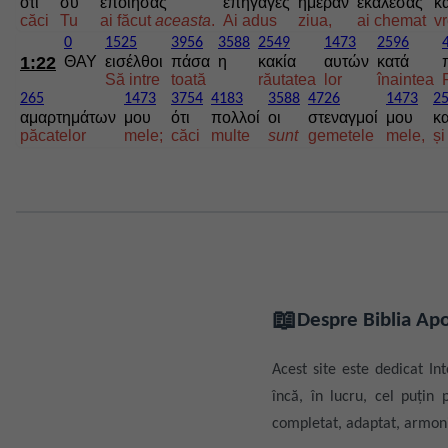
ότι
συ
εποίησας
επήγαγες
ημέραν
εκάλεσας
κ
căci
Tu
ai făcut
aceasta
.
Ai adus
ziua,
ai chemat
v
0
1525
3956
3588
2549
1473
2596
1:22
ΘΑΥ
εισέλθοι
πάσα
η
κακία
αυτών
κατά
Să intre
toată
răutatea
lor
înaintea
265
1473
3754
4183
3588
4726
1473
2
αμαρτημάτων
μου
ότι
πολλοί
οι
στεναγμοί
μου
κα
păcatelor
mele;
căci
multe
sunt
gemetele
mele,
și
📖
Despre Biblia Apo
Acest site este dedicat Int
încă, în lucru, cel puțin
completat, adaptat, armoni