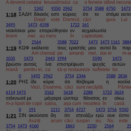
A devenit
cetatea
Ierusalimului
ca
o femeie stând
necura
0
1342
9350
2962
3754
3588
4750
1473
1:18
ΣΑΔΗ
δίκαιός
εστι
κύριος
ότι
το
στόμα
αυτο
Drept
este
Domnul,
căci
gura
Lui
3495
1473
4198
1722
161
νεανίσκοι
μου
επορεύθησαν
εν
αιχμαλωσία
tinerii
mei
au mers
în
captivitate.
0
2564
3588
7022
1473
1473
1161
388
1:19
ΚΩΦ
εκάλεσα
τους
εραστάς
μου
αυτοί δε
παρ
Am chemat
pe
amanții
mei,
dar ei
m-au
1035
1473
2443
1994
5590
1473
βρώσιν
αυτοίς
ίνα
επιστρέψωσι
ψυχάς
αυτών
hrană
pentru ei,
ca
să-și restaureze
sufletele
lor.
0
1492
2962
3754
2346
3588
2836
1:20
ΡΗΣ
ίδε
κύριε
ότι
θλίβομαι
η
κοιλία
Vezi,
Doamne,
căci
sunt necăjită.
Pânte
6114
1473
3162
5618
2288
1722
3624
ητέκνωσέ με
μάχαιρα
ώσπερ
θάνατος
εν
οίκω
m-a lipsit de copii
sabia,
așa cum
moartea
în
casă.
0
191
1211
3754
4727
1473
3756
9350
1:21
ΣΙΝ
ακούσατε
δη
ότι
στενάζω
εγώ
ουκ
έστιν
Auziți
acum
căci
suspin
eu.
Nu
este
3754
1473
4160
1863
2250
2564
2