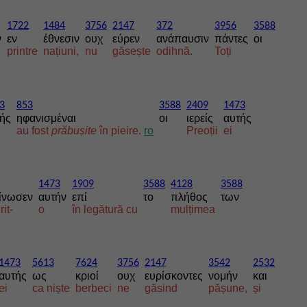
1722
1484
3756
2147
372
3956
3588
ν
εν
έθνεσιν
ουχ
εύρεν
ανάπαυσιν
πάντες
οι
printre
națiuni,
nu
găsește
odihnă.
Toți
3
853
3588
2409
1473
ής
ηφανισμέναι
οι
ιερείς
αυτής
au fost
prăbușite
în pieire.
ro
Preoții
ei
1473
1909
3588
4128
3588
ίνωσεν
αυτήν
επί
το
πλήθος
των
it-
o
în legătură cu
mulțimea
1473
5613
7624
3756
2147
3542
2532
αυτής
ως
κριοί
ουχ
ευρίσκοντες
νομήν
και
ei
ca niște
berbeci
ne
găsind
pășune,
și