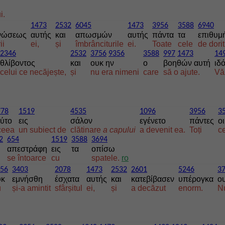
i.
1473
2532
6045
1473
3956
3588
6940
ινώσεως
αυτής
και
απωσμών
αυτής
πάντα
τα
επιθυμ
ii
ei,
și
îmbrânciturile
ei.
Toate
cele
de dorit
2346
2532
3756
9356
3588
997
1473
14
θλίβοντος
και
ουκ ην
ο
βοηθών αυτή
ιδ
celui ce necăjește,
și
nu era nimeni
care
să o ajute.
Vă
778
1519
4535
1096
3956
3
ούτο
εις
σάλον
εγένετο
πάντες
οι
ceea
un subiect de
clătinare
a
capului
a devenit ea.
Toți
ce
2
654
1519
3588
3694
απεστράφη
εις
τα
οπίσω
se întoarce
cu
spatele.
ro
56
3403
2078
1473
2532
2601
5246
3
υκ
εμνήσθη
έσχατα
αυτής
και
κατεβίβασεν
υπέρογκα
ο
u
și-a amintit
sfârșitul
ei,
și
a decăzut
enorm.
N