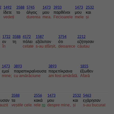
2
1492
3588
5745
1473
3933
1473
2532
ίδετε
το
άλγος
μου
παρθένοι
μου
και
vedeți
durerea
mea.
Fecioarele
mele
și
3
1722
3588
4172
1587
3754
2212
εν
τη
πόλει
εξέλιπον
ότι
εζήτησαν
în
cetate
s-au sfârșit,
deoarece
căutau
1473
3893
3893
1855
εμοί
παραπικραίνουσα
παρεπίκρανα
έξωθεν
mine;
cu amărăciune
am fost amărâtă.
Afară
3588
2556
1473
2532
5463
ουσαν
τα
κακά
μου
και
εχάρησαν
auzit
veștile
cele
rele
ro
despre mine,
și
s-au bucurat