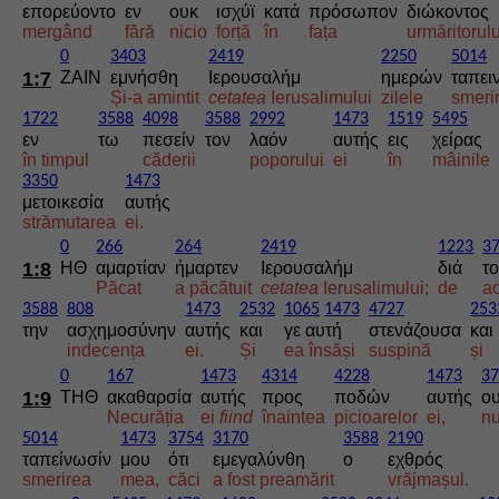
επορεύοντο
εν
ουκ
ισχύϊ
κατά
πρόσωπον
διώκοντος
mergând
fără
nicio
forță
în
fața
urmăritorulu
0
3403
2419
2250
5014
1:7
ΖΑΙΝ
εμνήσθη
Ιερουσαλήμ
ημερών
ταπε
Și-a amintit
cetatea
Ierusalimului
zilele
smerir
1722
3588
4098
3588
2992
1473
1519
5495
εν
τω
πεσείν
τον
λαόν
αυτής
εις
χείρας
în timpul
căderii
poporului
ei
în
mâinile
3350
1473
μετοικεσία
αυτής
strămutarea
ei.
0
266
264
2419
1223
3
1:8
ΗΘ
αμαρτίαν
ήμαρτεν
Ιερουσαλήμ
διά
τ
Păcat
a păcătuit
cetatea
Ierusalimului;
de
a
3588
808
1473
2532
1065
1473
4727
253
την
ασχημοσύνην
αυτής
και
γε αυτή
στενάζουσα
και
indecența
ei.
Și
ea însăși
suspină
și
0
167
1473
4314
4228
1473
37
1:9
ΤΗΘ
ακαθαρσία
αυτής
προς
ποδών
αυτής
ο
Necurăția
ei
fiind
înaintea
picioarelor
ei,
n
5014
1473
3754
3170
3588
2190
ταπείνωσίν
μου
ότι
εμεγαλύνθη
ο
εχθρός
smerirea
mea,
căci
a fost preamărit
vrăjmașul.