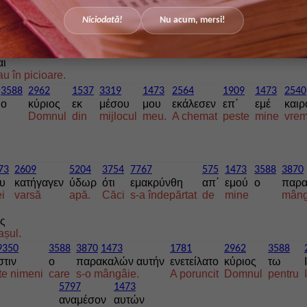
1722
5495
1473
8803
305
1909
3588
5
Niciodată!
Nu acum, mersi!
εν
χερσί
μου
συνεπλάκησαν
ανέβησαν
επί
τον
τ
cu
mâinile
mele
sunt împletite;
s-au urcat
până
pe
g
αι
au în picioare.
3588
2962
1537
3319
1473
2564
1909
1473
2540
ο
κύριος
εκ
μέσου
μου
εκάλεσεν
επ΄
εμέ
καιρ
Domnul
din
mijlocul
meu.
A chemat
peste
mine
vre
73
2609
5204
3754
7767
575
1473
3588
3870
υ
κατήγαγεν
ύδωρ
ότι
εμακρύνθη
απ΄
εμού
ο
παρ
i
varsă
apă.
Căci
s-a îndepărtat
de
mine
mâng
ς
așul.
9350
3588
3870
1473
1781
2962
3588
στιν
ο
παρακαλών αυτήν
ενετείλατο
κύριος
τω
te nimeni
care
s-o mângâie.
A poruncit
Domnul
pentru
5797
1473
αναμέσον
αυτών