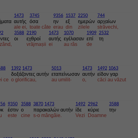
1473
3745
9356
1537
2250
744
ήματα
αυτής
όσα
ην
εξ
ημερών
αρχαίων
ale ei,
toate câte
erau
din
zilele
străvechi,
92
3588
2190
1473
1070
1909
2532
όντες
οι
εχθροί
αυτής
εγέλασαν
επί
τη
zând,
vrăjmașii
ei
au râs
de
588
1392
1473
5013
1473
1492
1063
δοξάζοντες αυτήν
εταπείνωσαν
αυτήν
είδον γαρ
i ce
o glorificau,
au umilit-
o,
căci au văzut
756
9350
3588
3870
1473
1492
2962
3588
υκ
έστιν
ο
παρακαλών αυτήν
ίδε
κύριε
την
u
este
cine
s-o mângâie.
Vezi
Doamne