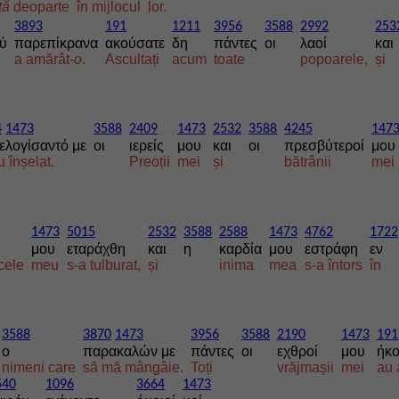
tă
deoparte
în mijlocul
lor.
3893
191
1211
3956
3588
2992
253
ύ
παρεπίκρανα
ακούσατε
δη
πάντες
οι
λαοί
και
a amărât
-o
.
Ascultați
acum
toate
popoarele,
și
4
1473
3588
2409
1473
2532
3588
4245
147
ελογίσαντό με
οι
ιερείς
μου
και
οι
πρεσβύτεροί
μου
 înșelat.
Preoții
mei
și
bătrânii
mei
1473
5015
2532
3588
2588
1473
4762
1722
μου
εταράχθη
και
η
καρδία
μου
εστράφη
εν
cele
meu
s-a tulburat,
și
inima
mea
s-a întors
în
3588
3870
1473
3956
3588
2190
1473
191
ο
παρακαλών με
πάντες
οι
εχθροί
μου
ήκ
nimeni care
să mă mângâie.
Toți
vrăjmașii
mei
au 
540
1096
3664
1473