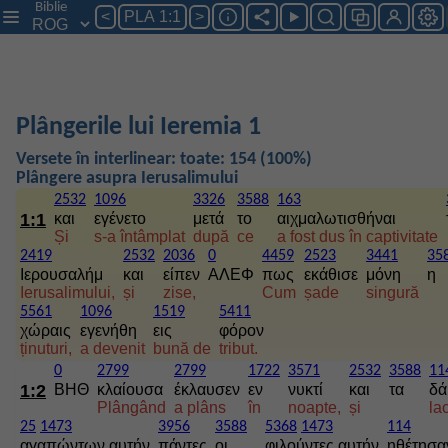
Biblie
<
PLA 1:1
>
Plângerile lui Ieremia 1
Versete în interlinear: toate: 154 (100%)
Plângere asupra Ierusalimului
2532
1096
3326
3588
163
1:1
και
εγένετο
μετά
το
αιχμαλωτισθήναι
Și
s-a întâmplat
după
ce
a fost dus în captivitate
2419
2532
2036
0
4459
2523
3441
35
Ιερουσαλήμ
και
είπεν
ΑΛΕΦ
πως
εκάθισε
μόνη
η
Ierusalimului,
și
zise,
Cum
șade
singură
5561
1096
1519
5411
χώραις
εγενήθη
εις
φόρον
ținuturi,
a devenit
bună de
tribut.
0
2799
2799
1722
3571
2532
3588
11
1:2
ΒΗΘ
κλαίουσα
έκλαυσεν
εν
νυκτί
και
τα
δά
Plângând
a plâns
în
noapte,
și
la
25
1473
3956
3588
5368
1473
114
αγαπώντων αυτήν
πάντες
οι
φιλούντες αυτήν
ηθέτησα