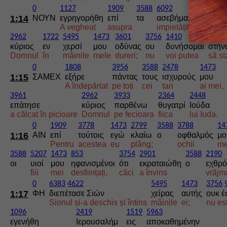
0
1127
1909
3588
6092
1473
1:14
ΝΟΥΝ
εγρηγορήθη
επί
τα
ασεβήματά
μου
A vegheat
asupra
impietăților
mele;
2962
1722
5495
1473
3601
3756
1410
2476
κύριος
εν
χερσί
μου
οδύνας
ου
δυνήσομαι
στήν
Domnul
în
mâinile
mele
dureri;
nu
voi putea
să st
0
1808
3956
3588
2478
1473
1:15
ΣΑΜΕΧ
εξήρε
πάντας
τους
ισχυρούς
μου
A îndepărtat
pe toți
cei
tari
ai mei,
3961
2962
3933
2364
2448
επάτησε
κύριος
παρθένω
θυγατρί
Ιούδα
a călcat în picioare
Domnul
pe fecioara
fiica
lui Iuda.
0
1909
3778
1473
2799
3588
3788
14
1:16
ΑΙΝ
επί
τούτοις
εγώ
κλαίω
ο
οφθαλμός
μο
Pentru
acestea
eu
plâng;
ochii
me
3588
5207
1473
853
3754
2901
3588
2190
οι
υιοί
μου
ηφανισμένοι
ότι
εκραταιώθη
ο
εχθρό
fiii
mei
desființați,
căci
a învins
vrăjm
0
6383
4622
5495
1473
3756
1:17
ΦΗ
διεπέτασε Σιών
χείρας
αυτής
ουκ έ
Sionul și-a deschis și întins
mâinile
ei;
nu es
1096
2419
1519
5963
εγενήθη
Ιερουσαλήμ
εις
αποκαθημένην