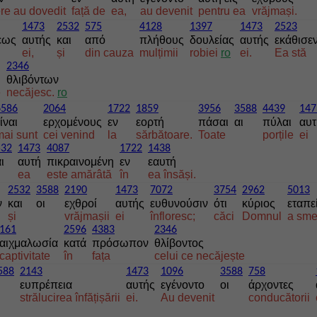
re au dovedit
față de
ea,
au devenit
pentru ea
vrăjmași.
1473
2532
575
4128
1397
1473
2523
εως
αυτής
και
από
πλήθους
δουλείας
αυτής
εκάθισε
ei,
și
din cauza
mulțimii
robiei
ro
ei.
Ea stă
2346
θλιβόντων
e
necăjesc.
ro
6586
2064
1722
1859
3956
3588
4439
147
ίναι
ερχομένους
εν
εορτή
πάσαι
αι
πύλαι
αυτ
mai sunt
cei venind
la
sărbătoare.
Toate
porțile
ei
532
1473
4087
1722
1438
ι
αυτή
πικραινομένη
εν
εαυτή
ea
este amărâtă
în
ea însăși.
2532
3588
2190
1473
7072
3754
2962
5013
ν
και
οι
εχθροί
αυτής
ευθυνούσιν
ότι
κύριος
εταπε
și
vrăjmașii
ei
înfloresc;
căci
Domnul
a smer
161
2596
4383
2346
αιχμαλωσία
κατά
πρόσωπον
θλίβοντος
captivitate
în
fața
celui ce necăjește
588
2143
1473
1096
3588
758
ευπρέπεια
αυτής
εγένοντο
οι
άρχοντες
strălucirea înfățișării
ei.
Au devenit
conducătorii