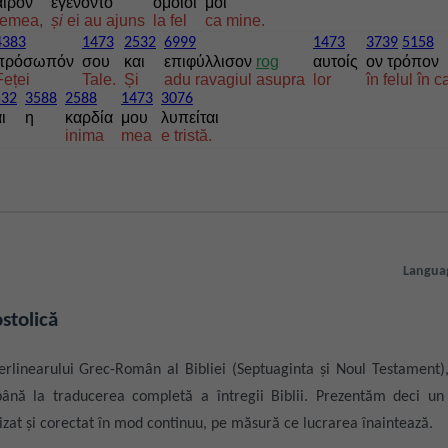
αιρόν
εγένοντο
όμοιοί
μοί
remea,
și
ei au ajuns
la fel
ca mine.
4383
1473
2532
6999
1473
3739
5158
πρόσωπόν
σου
και
επιφύλλισον
rog
αυτοίς
ον τρόπον
Feței
Tale.
Și
adu ravagiul asupra
lor
în felul în c
532
3588
2588
1473
3076
ι
η
καρδία
μου
λυπείται
inima
mea
e tristă.
Langua
stolică
erlinearului Grec-Român al Bibliei (Septuaginta și Noul Testament), 
 până la traducerea completă a întregii Biblii. Prezentăm deci un 
zat și corectat în mod continuu, pe măsură ce lucrarea înaintează.