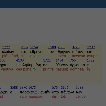
2799
2532
2354
3588
2355
3778
1909
ς
κλαίων
και
εθρήνησε
τον
θρήνον
τούτον
επί
plângând,
și
a jelit
jalea
aceasta
asupra
503
4130
1722
1484
756
1722
ήρα
πεπληθυμμένη
εν
έθνεσιν
άρχουσα
εν
 văduvă,
cea plină
ro
printre
națiuni;
domnea
în
5
3588
3870
1473
575
3956
3588
ήρχεν
ο
παρακαλών αυτήν
από
πάντων
των
st
să o mângâie
din
toți
cei ce