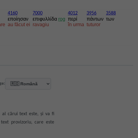
4160
7000
4012
3956
3588
εποίησαν
επιφυλλίδα
rog
περί
πάντων
των
are
au făcut ei
ravagiu
în urma
tuturor
ge:
al cărui text este, și va fi
text provizoriu, care este