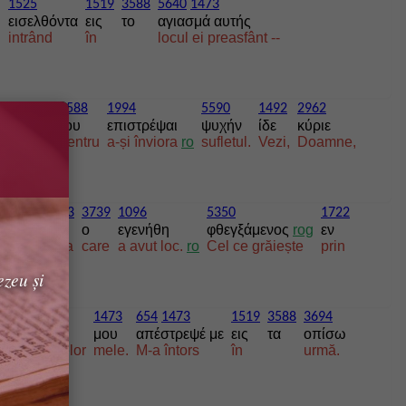
1525
1519
3588
5640
1473
εισελθόντα
εις
το
αγιασμά αυτής
i
intrând
în
locul ei preasfânt --
1035
3588
1994
5590
1492
2962
βρώσει
του
επιστρέψαι
ψυχήν
ίδε
κύριε
hrană
pentru
a-și înviora
ro
sufletul.
Vezi,
Doamne,
745
1473
3739
1096
5350
1722
λγος
μου
ο
εγενήθη
φθεγξάμενος
rog
εν
urerea
mea
care
a avut loc.
ro
Cel ce grăiește
prin
ezeu și
88
4228
1473
654
1473
1519
3588
3694
ις
ποσί
μου
απέστρεψέ με
εις
τα
οπίσω
picioarelor
mele.
M-a întors
în
urmă.