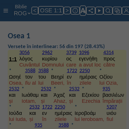
Biblie
A
<
OSE 1:1
>
a
Osea 1
Versete în interlinear: 56 din 197 (28.43%)
3056
2962
3739
1096
4314
1:1
λόγος
κυρίου
ος
εγενήθη
προς
Cuvântul
Domnului
care
a avut loc
către
*
3588
3588
*
1722
2250
*
Ωσηέ
τον
του
Βεηρί
εν
ημέραις
Οζίου
Osea,
fiu
al
lui
Beeri,
în
zilele
lui Ozia,
2532
*
2532
*
2532
*
935
και
Ιωάθαμ
και
Άχαζ
και
Εζεκίου
βασιλέων
și
Iotam,
și
Ahaz,
și
Ezechia
împărații
*
2532
1722
2250
*
5207
Ιούδα
και
εν
ημέραις
Ιεροβοάμ
υιόυ
lui Iuda,
și
în
zilele
lui leroboam,
fiul
*
935
3588
*