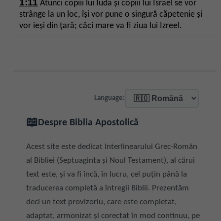
1:11
Atunci copiii lui Iuda și copiii lui Israel se vor
strânge la un loc, își vor pune o singură căpetenie și
vor ieși din țară; căci mare va fi ziua lui Izreel.
Language:
📖
Despre Biblia Apostolică
Acest site este dedicat Interlinearului Grec-Român
al Bibliei (Septuaginta și Noul Testament), al cărui
text este, și va fi încă, în lucru, cel puțin până la
traducerea completă a întregii Biblii. Prezentăm
deci un text provizoriu, care este completat,
adaptat, armonizat și corectat în mod continuu, pe