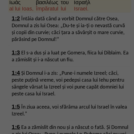
Ιωάς
βασιλέως
του
Ισραήλ
al lui Ioas,
împăratul
lui
Israel.
1:2
Întâia dată când a vorbit Domnul către Osea,
Domnul a zis lui Osea: „Du-te și ia-ți o nevastă curvă
și copii din curvie; căci țara a săvârșit o mare curvie,
părăsind pe Domnul!”
1:3
El s-a dus și a luat pe Gomera, fiica lui Diblaim. Ea
a zămislit și i-a născut un fiu.
1:4
Și Domnul i-a zis: „Pune-i numele Izreel; căci,
peste puțină vreme, voi pedepsi casa lui Iehu pentru
sângele vărsat la Izreel și voi pune capăt domniei lui
peste casa lui Israel.
1:5
În ziua aceea, voi sfărâma arcul lui Israel în valea
Izreel.”
1:6
Ea a zămislit din nou și a născut o fată. Și Domnul